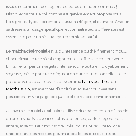
issues notamment des régions célèbres du Japon comme Uji,
Nishio, et Yame. Le thé matcha est généralement proposé sous
trois grands types : cérémonial, usucha (léger), et culinaire. Chacun
s’adresse à un usage spécifique, et connaître leurs différences est
essentielle pour un résultat gastronomique parfait.
Le
matcha cérémonial
est la quintessence du thé, finement moulu
et bénéficiant d’une récolte rigoureuse. Il offre une couleur verte
brillante, un parfum végétal intense et une texture incroyablement
soyeuse, idéale pour une dégustation pure et traditionnelle. Cette
poudre, vendue par des artisans comme
Palais des Thés
ou
Matcha & Co
, est exempte d’additifs et souvent cultivée sans
pesticides, un vrai gage de qualité et de respect environnemental.
À l’inverse, le
matcha culinaire
s’utilise principalement en pâtisserie
ou en cuisine. Sa saveur est plus prononcée, parfois légèrement
amère, et sa couleur moins vive. Idéal pour ajouter une touche
unique dans des recettes gourmandes telles que biscuits ou