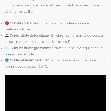
connaissent bien cette forme raffinée, souvent dégustée lors des
cérémonies du thé.
Conseils pratiques :
Toujours utiliser de l’eau pure, de
préférence filtrée.
Durée idéale de fouettage :
Synchroniser la rapidité du geste à
la juste mousse obtenue sans effort excessif.
Éviter les bulles grossières :
Maintenir un souffle régulier pour
une texture parfaite.
Contrôler la température :
Un thermomètre est un allié de choix
pour ne pas dépasser 80 °C.