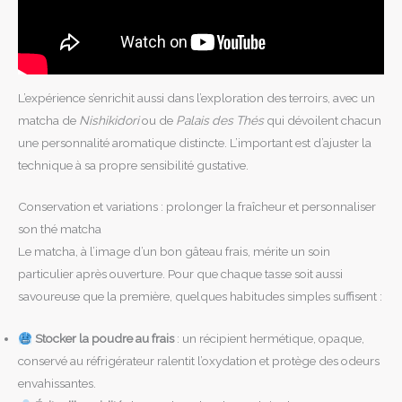
L’expérience s’enrichit aussi dans l’exploration des terroirs, avec un
matcha de
Nishikidori
ou de
Palais des Thés
qui dévoilent chacun
une personnalité aromatique distincte. L’important est d’ajuster la
technique à sa propre sensibilité gustative.
Conservation et variations : prolonger la fraîcheur et personnaliser
son thé matcha
Le matcha, à l’image d’un bon gâteau frais, mérite un soin
particulier après ouverture. Pour que chaque tasse soit aussi
savoureuse que la première, quelques habitudes simples suffisent :
Stocker la poudre au frais
: un récipient hermétique, opaque,
conservé au réfrigérateur ralentit l’oxydation et protège des odeurs
envahissantes.