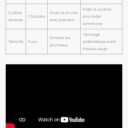
Éviter la surdose
Cuillère
Doser la poudre
Chashaku
pour éviter
doseuse
avec précision
l’amertume
Tamisage
Éliminer les
Tamis fin
Furui
systématique avant
grumeaux
chaque usage