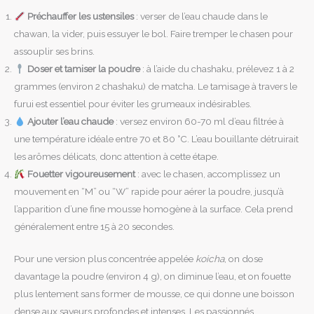
Préchauffer les ustensiles
: verser de l’eau chaude dans le
chawan, la vider, puis essuyer le bol. Faire tremper le chasen pour
assouplir ses brins.
Doser et tamiser la poudre
: à l’aide du chashaku, prélevez 1 à 2
grammes (environ 2 chashaku) de matcha. Le tamisage à travers le
furui est essentiel pour éviter les grumeaux indésirables.
Ajouter l’eau chaude
: versez environ 60-70 ml d’eau filtrée à
une température idéale entre 70 et 80 °C. L’eau bouillante détruirait
les arômes délicats, donc attention à cette étape.
Fouetter vigoureusement
: avec le chasen, accomplissez un
mouvement en “M” ou “W” rapide pour aérer la poudre, jusqu’à
l’apparition d’une fine mousse homogène à la surface. Cela prend
généralement entre 15 à 20 secondes.
Pour une version plus concentrée appelée
koicha
, on dose
davantage la poudre (environ 4 g), on diminue l’eau, et on fouette
plus lentement sans former de mousse, ce qui donne une boisson
dense aux saveurs profondes et intenses. Les passionnés