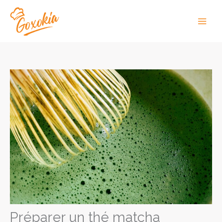
Aller
au
Main
contenu
Men
Préparer un thé matcha