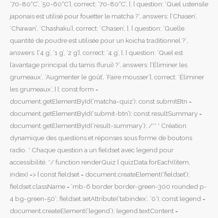
’70-80°C’, ’50-60°C’], correct: ’70-80°C’, }, { question: ‘Quel ustensile
japonais est utilisé pour fouetter le matcha ?’, answers: [‘Chasen’,
‘Chawan’, ‘Chashaku’], correct: ‘Chasen’, }, { question: ‘Quelle
quantité de poudre est utilisée pour un koicha traditionnel ?’,
answers: [‘4 g’, ‘1 g’, ‘2 g’], correct: ‘4 g’, }, { question: ‘Quel est
l’avantage principal du tamis (furui) ?’, answers: [‘Éliminer les
grumeaux’, ‘Augmenter le goût’, ‘Faire mousser’], correct: ‘Éliminer
les grumeaux’, } ]; const form =
document.getElementById(‘matcha-quiz’); const submitBtn =
document.getElementById(‘submit-btn’); const resultSummary =
document.getElementById(‘result-summary’); /** * Création
dynamique des questions et réponses sous forme de boutons
radio. * Chaque question a un fieldset avec legend pour
accessibilité. */ function renderQuiz { quizData.forEach((item,
index) => { const fieldset = document.createElement(‘fieldset’);
fieldset.className = ‘mb-6 border border-green-300 rounded p-
4 bg-green-50’; fieldset.setAttribute(‘tabindex’, ‘0’); const legend =
document.createElement(‘legend’); legend.textContent =