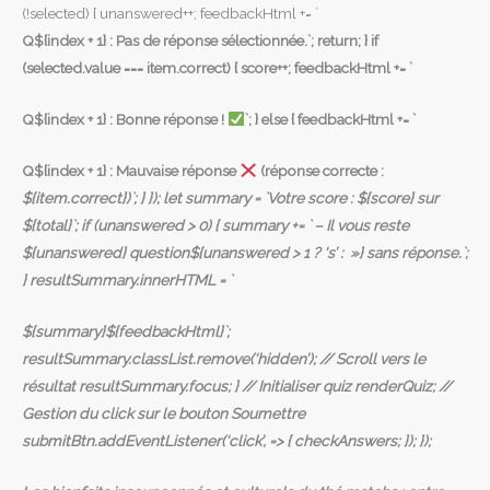
(!selected) { unanswered++; feedbackHtml += `
Q${index + 1} : Pas de réponse sélectionnée.`; return; } if
(selected.value === item.correct) { score++; feedbackHtml += `
Q${index + 1} : Bonne réponse !
`; } else { feedbackHtml += `
Q${index + 1} : Mauvaise réponse
(réponse correcte :
${item.correct})`; } }); let summary = `Votre score : ${score} sur
${total}`; if (unanswered > 0) { summary += ` – Il vous reste
${unanswered} question${unanswered > 1 ? ‘s’ : »} sans réponse.`;
} resultSummary.innerHTML = `
${summary}${feedbackHtml}`;
resultSummary.classList.remove(‘hidden’); // Scroll vers le
résultat resultSummary.focus; } // Initialiser quiz renderQuiz; //
Gestion du click sur le bouton Soumettre
submitBtn.addEventListener(‘click’, => { checkAnswers; }); });