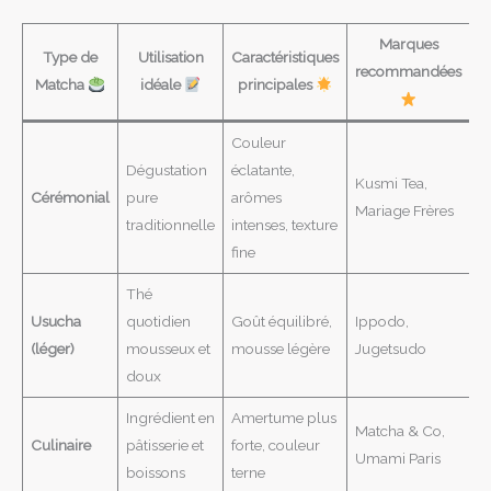
Marques
Type de
Utilisation
Caractéristiques
recommandées
Matcha
idéale
principales
Couleur
Dégustation
éclatante,
Kusmi Tea,
Cérémonial
pure
arômes
Mariage Frères
traditionnelle
intenses, texture
fine
Thé
Usucha
quotidien
Goût équilibré,
Ippodo,
(léger)
mousseux et
mousse légère
Jugetsudo
doux
Ingrédient en
Amertume plus
Matcha & Co,
Culinaire
pâtisserie et
forte, couleur
Umami Paris
boissons
terne