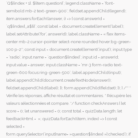
`Q${index + 1}. ${item.question}`; legend.className = ‘font-
semibold mb-2 text-green-900’; fieldset.appendChild(legend);
item.answers.forEach((answer, i) => { const answerId =
`q${index}_a${i}`; const label = document.createElement(‘label’);
label.setAttribute(‘for’, answerId); label.className = « flex items-
center mb-2 cursor-pointer select-none rounded hover:bg-green-
100 p-2″; const input = document.createElement(‘input’); input.type
= ‘radio’; input.name = `question${index}`; input.id = answerId;
input.value = answer; input.className = ‘mr-3 form-radio text-
green-600 focus:ring-green-500’; label.appendChild(input);
label.appendChild(document.createTextNode(answer));
fieldset.appendChild(label); }); form.appendChild(fieldset); }); } /** *
Vérifie les réponses, affiche résultat et commentaires. * Récupère les
valeurs sélectionnées et compare. */ function checkAnswers { let
score = 0; let unanswered = 0; const total = quizData.length; let
feedbackHtml = »; quizData.forEach((item, index) => { const
selected =
form.querySelector(`input[name= »question${index} »]:checked`); if