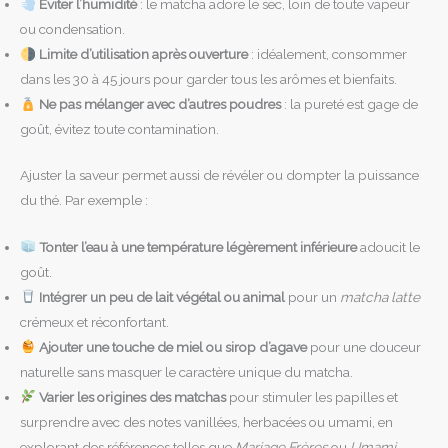
Éviter l’humidité
: le matcha adore le sec, loin de toute vapeur
ou condensation.
Limite d’utilisation après ouverture
: idéalement, consommer
dans les 30 à 45 jours pour garder tous les arômes et bienfaits.
Ne pas mélanger avec d’autres poudres
: la pureté est gage de
goût, évitez toute contamination.
Ajuster la saveur permet aussi de révéler ou dompter la puissance
du thé. Par exemple :
Tonter l’eau à une température légèrement inférieure
adoucit le
goût.
Intégrer un peu de lait végétal ou animal
pour un
matcha latte
crémeux et réconfortant.
Ajouter une touche de miel ou sirop d’agave
pour une douceur
naturelle sans masquer le caractère unique du matcha.
Varier les origines des matchas
pour stimuler les papilles et
surprendre avec des notes vanillées, herbacées ou umami, en
explorant des références telles que
Mariage Frères
ou
Umami