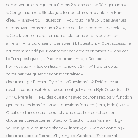
conserver un citron jusqu’à 6 mois ? », choices: [« Réfrigération »,
« Congélation », « Stockage à température ambiante », « Bain
d’eau »], answer: 1 }, { question: « Pourquoi ne faut-il pas laver les
citrons avant conservation ? », choices: [« Ils perdent leur éclat »,
« Cela favorise la prolifération bactérienne », « Ils deviennent
amers », « Ils durcissent »], answer: 1 }, { question: « Quel accessoire
est recommandé pour conserver des citrons entamés ? », choices:
[« Film plastique », « Papier aluminium », « Récipient
hermétique », « Sac en tissu »], answer: 2 } ] }; // Référence au
container des questions const container =
document.getElementById(‘quizQuestions’); // Référence au
résultat const resultBox = document.getElementById(‘quizResult’);
/** * Génère le HTML des questions avec boutons radios */ function
genererQuestions { quizData.questions.forEach((item, index) => { //
Création d’une section pour chaque question const section =
document.createElement(‘section’); section.className = « bg-
yellow-50 p-4 rounded shadow-inner »; // Question const h3 =
document.createElement(‘h3’); h3.textContent = `${index + 1}.