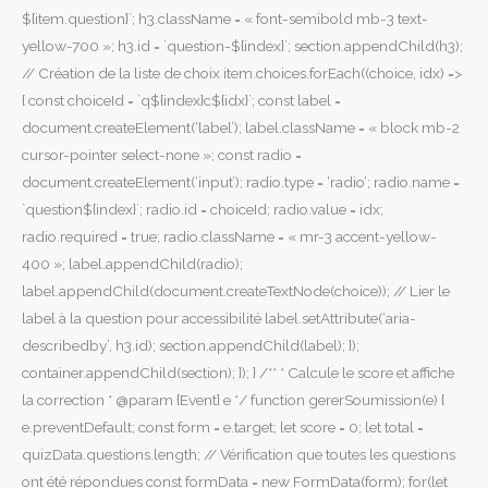
${item.question}`; h3.className = « font-semibold mb-3 text-
yellow-700 »; h3.id = `question-${index}`; section.appendChild(h3);
// Création de la liste de choix item.choices.forEach((choice, idx) =>
{ const choiceId = `q${index}c${idx}`; const label =
document.createElement(‘label’); label.className = « block mb-2
cursor-pointer select-none »; const radio =
document.createElement(‘input’); radio.type = ‘radio’; radio.name =
`question${index}`; radio.id = choiceId; radio.value = idx;
radio.required = true; radio.className = « mr-3 accent-yellow-
400 »; label.appendChild(radio);
label.appendChild(document.createTextNode(choice)); // Lier le
label à la question pour accessibilité label.setAttribute(‘aria-
describedby’, h3.id); section.appendChild(label); });
container.appendChild(section); }); } /** * Calcule le score et affiche
la correction * @param {Event} e */ function gererSoumission(e) {
e.preventDefault; const form = e.target; let score = 0; let total =
quizData.questions.length; // Vérification que toutes les questions
ont été répondues const formData = new FormData(form); for(let