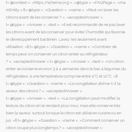
{« @context »: »https://schema.org », »@type »: »FAQPage », »ma
inEntity »:[{« @type »: »Question », »name »: »Peut-on laver les
citrons avant de les conserver ? », »acceptedAnswer »:
{« @type »: »Answer », »text »: »Il est recommandé de ne pas laver
les citrons avant de les conserver pour éviter l’humidité qui favorise
le développement bactérien. Lavez-les seulement avant
utilisation. »}},{« @type »: »Question », »name »: »Combien de
temps peut-on conserver un citron entier au réfrigérateur
? », »acceptedAnswer »:{« @type »: »Answer », »text »: »Un citron
entier se conserve environ 3 à 4 semaines dans le bac à légumes du
réfrigérateur, à une température comprise entre 4°C et 10°C. »}},
{« @type »: »Question », »name »: »Le congélateur abîme-t-il la
saveur des citrons ? », »acceptedAnswer »:
{« @type »: »Answer », »text »: »La congélation peut modifier la
texture du citron en le rendant plus mou, mais elle conserve très
bien la saveur, surtout lorsque le citron est utilisé en cuisine ou en
jus. »}},{« @type »: »Question », »name »: »Comment conserver un
citron coupé plus longtemps ? », »acceptedAnswer »: