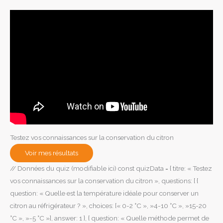
Testez vos connaissances sur la conservation du citron
Voir mes résultats
// Données du quiz (modifiable ici) const quizData = { titre: « Testez
vos connaissances sur la conservation du citron », questions: [ {
question: « Quelle est la température idéale pour conserver un
citron au réfrigérateur ? », choices: [« 0-2 °C », »4-10 °C », »15-20
°C », »-5 °C »], answer: 1 }, { question: « Quelle méthode permet de