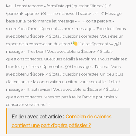
i=0; i { const reponse = formData.get(`question${index}`); if
(parseInt(reponse, 10) === item.answer) { score++; } }); // Message
basé sur la performance let message = « »; const percent =
(score/total)*100; if(percent === 100) { message = `Excellent ! Vous
avez obtenu ${score} / ${total} questions correctes. Vous êtes un
expert de la conservation du citron !
`; } else if(percent >= 75) {
message = `Très bien ! Vous avez obtenu ${score} / ${total}
questions correctes. Quelques détails à revoir mais vous maîtrisez
bien le sujet.`; } else if(percent >= 50) { message = `Pas mal. Vous
avez obtenu ${score} / ${total} questions correctes. Un peu plus
d’attention sur la conservation du citron vous sera utile.`; } else {
message = `Il faut réviser ! Vous avez obtenu ${score} / ${total}
questions correctes. N’hésitez pas à relire l’article pour mieux
conserver vos citrons.`; }
En lien avec cet article :
Combien de calories
contient une part d’opéra pâtissier ?