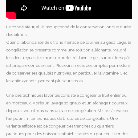
Le congélateur, allié insoupçonné de la conservation longue durée
des citrons
Quand l’abondance de citrons menace de tourner au gaspillage, la
congélation se présente comme une solution alléchante. Malgré
les idées reçues, le citron supporte très bien le gel, surtout lorsqu’il
est préparé correctement. Plusieurs méthodes simples permettent
de conserver ses qualités nutritives, en particulier la vitamine C et
les antioxydants, pendant plusieurs mois.
Une des techniques favorites consiste à congeler le fruit entier ou
en morceaux. Après un lavage soigneux et un séchage rigoureux,
déposez vos citrons dans un sac de congélation. Veillez à chasser
l’air pour limiter les risques de brûlures de congélation. Une
variante efficace est de congeler des tranches ou quartiers,
pratiques pour des boissons rafraîchissantes ou pour cuisiner des