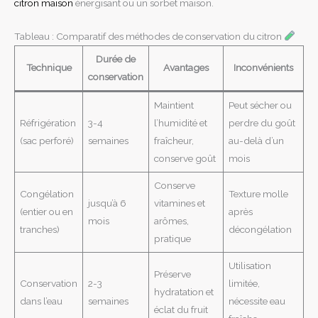
citron maison
énergisant ou un sorbet maison.
Tableau : Comparatif des méthodes de conservation du citron
Durée de
Technique
Avantages
Inconvénients
conservation
Maintient
Peut sécher ou
Réfrigération
3-4
l’humidité et
perdre du goût
(sac perforé)
semaines
fraîcheur,
au-delà d’un
conserve goût
mois
Conserve
Congélation
Texture molle
jusqu’à 6
vitamines et
(entier ou en
après
mois
arômes,
tranches)
décongélation
pratique
Utilisation
Préserve
Conservation
2-3
limitée,
hydratation et
dans l’eau
semaines
nécessite eau
éclat du fruit