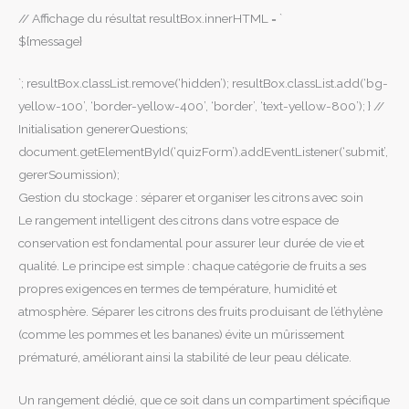
// Affichage du résultat resultBox.innerHTML = `
${message}
`; resultBox.classList.remove(‘hidden’); resultBox.classList.add(‘bg-
yellow-100’, ‘border-yellow-400’, ‘border’, ‘text-yellow-800’); } //
Initialisation genererQuestions;
document.getElementById(‘quizForm’).addEventListener(‘submit’,
gererSoumission);
Gestion du stockage : séparer et organiser les citrons avec soin
Le rangement intelligent des citrons dans votre espace de
conservation est fondamental pour assurer leur durée de vie et
qualité. Le principe est simple : chaque catégorie de fruits a ses
propres exigences en termes de température, humidité et
atmosphère. Séparer les citrons des fruits produisant de l’éthylène
(comme les pommes et les bananes) évite un mûrissement
prématuré, améliorant ainsi la stabilité de leur peau délicate.
Un rangement dédié, que ce soit dans un compartiment spécifique