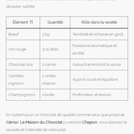
douceur subtile.
Élément
Quantité
Rôle dans la recette
Bœuf
1 kg
Tendreté et richesse en goût
Puissance aromatique et
Vin rouge
3/4 litres
acidité
Chocolat noir
2 carrés
Adoucit et enrichit la sauce
Carottes,
2 unités
Apport sucré et équilibre
oignons
chacun
Champignons
1 boîte
Profondeur et texture
En optant pour un chocolat de qualité comme ceux que propose
Cémoi
,
La Maison du Chocolat
ou encore
Chapon
, vous assurez la
réussite et l’intensité de votre plat.