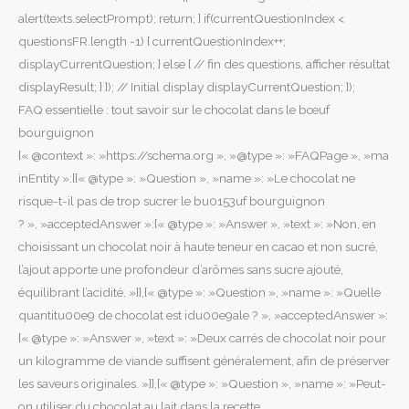
alert(texts.selectPrompt); return; } if(currentQuestionIndex <
questionsFR.length -1) { currentQuestionIndex++;
displayCurrentQuestion; } else { // fin des questions, afficher résultat
displayResult; } }); // Initial display displayCurrentQuestion; });
FAQ essentielle : tout savoir sur le chocolat dans le bœuf
bourguignon
{« @context »: »https://schema.org », »@type »: »FAQPage », »ma
inEntity »:[{« @type »: »Question », »name »: »Le chocolat ne
risque-t-il pas de trop sucrer le bu0153uf bourguignon
? », »acceptedAnswer »:{« @type »: »Answer », »text »: »Non, en
choisissant un chocolat noir à haute teneur en cacao et non sucré,
l’ajout apporte une profondeur d’arômes sans sucre ajouté,
équilibrant l’acidité. »}},{« @type »: »Question », »name »: »Quelle
quantitu00e9 de chocolat est idu00e9ale ? », »acceptedAnswer »:
{« @type »: »Answer », »text »: »Deux carrés de chocolat noir pour
un kilogramme de viande suffisent généralement, afin de préserver
les saveurs originales. »}},{« @type »: »Question », »name »: »Peut-
on utiliser du chocolat au lait dans la recette