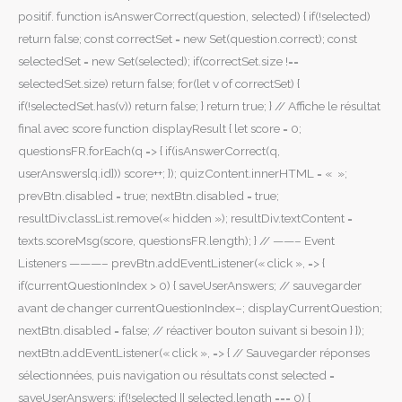
positif. function isAnswerCorrect(question, selected) { if(!selected)
return false; const correctSet = new Set(question.correct); const
selectedSet = new Set(selected); if(correctSet.size !==
selectedSet.size) return false; for(let v of correctSet) {
if(!selectedSet.has(v)) return false; } return true; } // Affiche le résultat
final avec score function displayResult { let score = 0;
questionsFR.forEach(q => { if(isAnswerCorrect(q,
userAnswers[q.id])) score++; }); quizContent.innerHTML = « »;
prevBtn.disabled = true; nextBtn.disabled = true;
resultDiv.classList.remove(« hidden »); resultDiv.textContent =
texts.scoreMsg(score, questionsFR.length); } // ——– Event
Listeners ———– prevBtn.addEventListener(« click », => {
if(currentQuestionIndex > 0) { saveUserAnswers; // sauvegarder
avant de changer currentQuestionIndex–; displayCurrentQuestion;
nextBtn.disabled = false; // réactiver bouton suivant si besoin } });
nextBtn.addEventListener(« click », => { // Sauvegarder réponses
sélectionnées, puis navigation ou résultats const selected =
saveUserAnswers; if(!selected || selected.length === 0) {