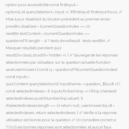
option pour accessibilité const firstInput =
optionsList.querySelector(« input »); if(firstInput) firstInput.focus; //
Mise à jour disabled du bouton précédent au premier écran
prevBtn.disabled = (currentQuestionIndex === 0);
nextBtn.textContent = (currentQuestionIndex ===
questionsFR.length – 1) ? texts.showResult : texts.nextBtn; //
Masquer résultats pendant quiz
resultDiv.classList.add(« hidden »); } // Sauvegarde les réponses
sélectionnées par utilisateur sur la question actuelle function
saveUserAnswers { const q = questionsFR[currentQuestionIndex];
const inputs =
quizContent.querySelectorAll(`input[name= »question_${q.id} »]`);
const selectedIndexes = []; inputs.forEach(inp => { if(inp.checked)
selectedIndexes.push(Number(inp.value)); });
if(selectedIndexes.length === 0) return null; userAnswers[q.id] =
selectedIndexes; return selectedIndexes; } // Vérifie si la réponse
utilisateur est bonne pour la question // On considère correct si
TOUS les bonnes réponses sont sélectionnées, et aucun faux