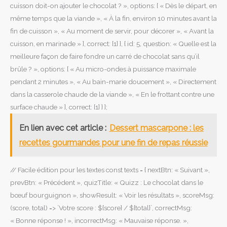
cuisson doit-on ajouter le chocolat ? », options: [ « Dès le départ, en
même temps que la viande », « À la fin, environ 10 minutes avant la
fin de cuisson », « Au moment de servir, pour décorer », « Avant la
cuisson, en marinade » ], correct: [1] }, { id: 5, question: « Quelle est la
meilleure façon de faire fondre un carré de chocolat sans qu’il
brûle ? », options: [ « Au micro-ondes à puissance maximale
pendant 2 minutes », « Au bain-marie doucement », « Directement
dans la casserole chaude de la viande », « En le frottant contre une
surface chaude » ], correct: [1] } ];
En lien avec cet article :
Dessert mascarpone : les
recettes gourmandes pour une fin de repas réussie
// Facile édition pour les textes const texts = { nextBtn: « Suivant »,
prevBtn: « Précédent », quizTitle: « Quizz : Le chocolat dans le
bœuf bourguignon », showResult: « Voir les résultats », scoreMsg:
(score, total) => `Votre score : ${score} / ${total}`, correctMsg:
« Bonne réponse ! », incorrectMsg: « Mauvaise réponse. »,