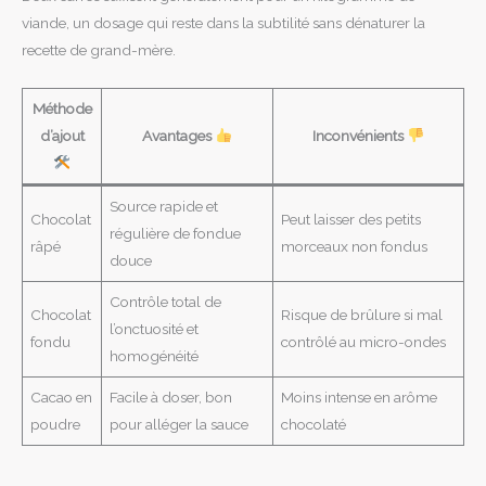
viande, un dosage qui reste dans la subtilité sans dénaturer la
recette de grand-mère.
Méthode
d’ajout
Avantages
Inconvénients
Source rapide et
Chocolat
Peut laisser des petits
régulière de fondue
râpé
morceaux non fondus
douce
Contrôle total de
Chocolat
Risque de brûlure si mal
l’onctuosité et
fondu
contrôlé au micro-ondes
homogénéité
Cacao en
Facile à doser, bon
Moins intense en arôme
poudre
pour alléger la sauce
chocolaté