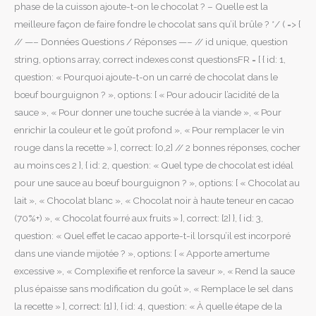
phase de la cuisson ajoute-t-on le chocolat ? – Quelle est la
meilleure façon de faire fondre le chocolat sans qu’il brûle ? */ ( => {
// —– Données Questions / Réponses —– // id unique, question
string, options array, correct indexes const questionsFR = [ { id: 1,
question: « Pourquoi ajoute-t-on un carré de chocolat dans le
bœuf bourguignon ? », options: [ « Pour adoucir l’acidité de la
sauce », « Pour donner une touche sucrée à la viande », « Pour
enrichir la couleur et le goût profond », « Pour remplacer le vin
rouge dans la recette » ], correct: [0,2] // 2 bonnes réponses, cocher
au moins ces 2 }, { id: 2, question: « Quel type de chocolat est idéal
pour une sauce au bœuf bourguignon ? », options: [ « Chocolat au
lait », « Chocolat blanc », « Chocolat noir à haute teneur en cacao
(70%+) », « Chocolat fourré aux fruits » ], correct: [2] }, { id: 3,
question: « Quel effet le cacao apporte-t-il lorsqu’il est incorporé
dans une viande mijotée ? », options: [ « Apporte amertume
excessive », « Complexifie et renforce la saveur », « Rend la sauce
plus épaisse sans modification du goût », « Remplace le sel dans
la recette » ], correct: [1] }, { id: 4, question: « À quelle étape de la