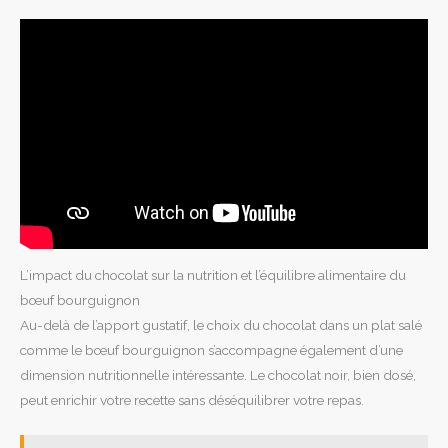
L’impact du chocolat sur la nutrition et l’équilibre alimentaire du
bœuf bourguignon
Au-delà de l’apport gustatif, le choix du chocolat dans un plat salé
comme le bœuf bourguignon s’accompagne également d’une
dimension nutritionnelle intéressante. Le chocolat noir, bien dosé,
peut enrichir votre recette sans déséquilibrer votre repas.