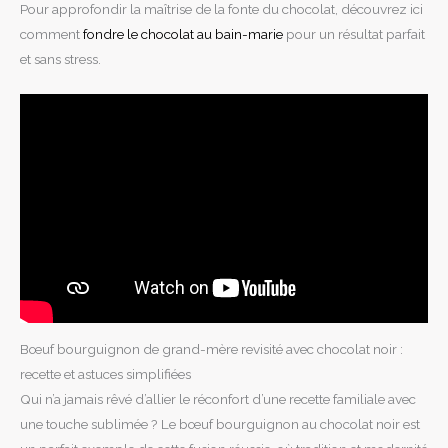
Pour approfondir la maîtrise de la fonte du chocolat, découvrez ici
comment
fondre le chocolat au bain-marie
pour un résultat parfait
et sans stress.
Bœuf bourguignon de grand-mère revisité avec chocolat noir :
recette et astuces simplifiées
Qui n’a jamais rêvé d’allier le réconfort d’une recette familiale avec
une touche sublimée ? Le bœuf bourguignon au chocolat noir est