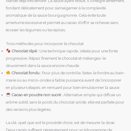
viande déjà très tendre. La sauce ayant réduit, il s’intègre lentement,
fondant délicatement pour s’amalgamer à la complexité
aromatique de la sauce bourguignonne. Cela évite toute
amertume excessive et permet au cacao d’offrir sa richesse sans
écraser les légumes ou les épices.
Trois méthodes pour incorporer le chocolat
Chocolat râpé :
Une technique rapide, idéale pour une fonte
progressive. Râpez finement le chocolat et mélangez-le
doucement dans la sauce encore chaude.
Chocolat fondu :
Pour plus de contrôle, faites-le fondre au bain-
marie ou au micro-ondes à faible puissance avant de l’incorporer
en plusieurs étapes, en remuant pour bien émulsionner la sauce.
Cacao en poudre non sucré :
Alternative simple qui diffuse un
arôme subtil sans le poids du chocolat solide, elle est parfaite pour
des versions plus légères.
La clé, quel que soit le procédé choisi, est de mesurer la dose.
Deux carrés suffisent généralement pour un kilogramme de