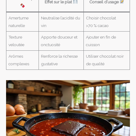
Effet sur le plat
Conseil d’usage
Amertume
Neutralise l’acidité du
Choisir chocolat
naturelle
vin
>70 % cacao
Texture
Apporte douceur et
Ajouter en fin de
veloutée
onctuosité
cuisson
Arômes
Renforce la richesse
Utiliser chocolat noir
complexes
gustative
de qualité