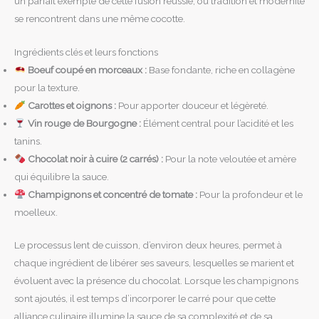
un parfait exemple de cette fusion réussie, où tradition et modernité
se rencontrent dans une même cocotte.
Ingrédients clés et leurs fonctions
Boeuf coupé en morceaux :
Base fondante, riche en collagène
pour la texture.
Carottes et oignons :
Pour apporter douceur et légèreté.
Vin rouge de Bourgogne :
Élément central pour l’acidité et les
tanins.
Chocolat noir à cuire (2 carrés) :
Pour la note veloutée et amère
qui équilibre la sauce.
Champignons et concentré de tomate :
Pour la profondeur et le
moelleux.
Le processus lent de cuisson, d’environ deux heures, permet à
chaque ingrédient de libérer ses saveurs, lesquelles se marient et
évoluent avec la présence du chocolat. Lorsque les champignons
sont ajoutés, il est temps d’incorporer le carré pour que cette
alliance culinaire illumine la sauce de sa complexité et de sa