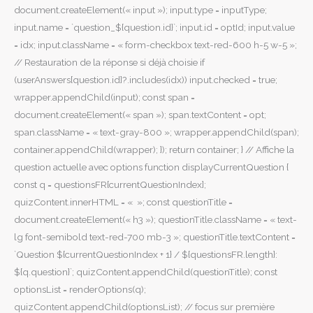
document.createElement(« input »); input.type = inputType;
input.name = `question_${question.id}`; input.id = optId; input.value
= idx; input.className = « form-checkbox text-red-600 h-5 w-5 »;
// Restauration de la réponse si déjà choisie if
(userAnswers[question.id]?.includes(idx)) input.checked = true;
wrapper.appendChild(input); const span =
document.createElement(« span »); span.textContent = opt;
span.className = « text-gray-800 »; wrapper.appendChild(span);
container.appendChild(wrapper); }); return container; } // Affiche la
question actuelle avec options function displayCurrentQuestion {
const q = questionsFR[currentQuestionIndex];
quizContent.innerHTML = « »; const questionTitle =
document.createElement(« h3 »); questionTitle.className = « text-
lg font-semibold text-red-700 mb-3 »; questionTitle.textContent =
`Question ${currentQuestionIndex + 1} / ${questionsFR.length}:
${q.question}`; quizContent.appendChild(questionTitle); const
optionsList = renderOptions(q);
quizContent.appendChild(optionsList); // focus sur première