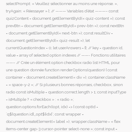
selectPrompt: « Veuillez sélectionner au moins une réponse. »,
tryAgain: « Réessayer » }; // ——— Variables d’état ———– const
quizContent = document.getElementById(« quiz-content »); const
prevBtn = document.getElementById(« prev-btn »); const nextBtn
= document.getElementById(« next-btn »); const resultDiv =
document.getElementById(« quiz-result »); let
currentQuestionIndex = 0; let userAnswers = {}; // key = question id,
value = array of selected option indexes // ——- Fonctions utilitaires
——– // Crée un élément option checkbox radio list HTML pour
une question donnée function renderOptions(question) { const
container = document.createElement(« div »); container.className
= « space-y-2 »; // Si plusieurs bonnes réponses, checkbox, sinon
radio const isMultiple = question.correct.length > 1; const inputType
= isMultiple ? « checkbox » : « radio »;
question.options.forEach((opt, idx) => { const optId =
`q${question.id}_opt${idx}`; const wrapper =
document.createElement(« label »); wrapper.className = « flex
items-center gap-3 cursor-pointer select-none »; const input =