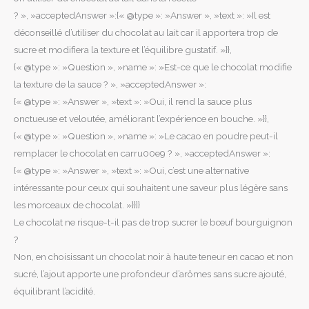
? », »acceptedAnswer »:{« @type »: »Answer », »text »: »Il est
déconseillé d’utiliser du chocolat au lait car il apportera trop de
sucre et modifiera la texture et l’équilibre gustatif. »}},
{« @type »: »Question », »name »: »Est-ce que le chocolat modifie
la texture de la sauce ? », »acceptedAnswer »:
{« @type »: »Answer », »text »: »Oui, il rend la sauce plus
onctueuse et veloutée, améliorant l’expérience en bouche. »}},
{« @type »: »Question », »name »: »Le cacao en poudre peut-il
remplacer le chocolat en carru00e9 ? », »acceptedAnswer »:
{« @type »: »Answer », »text »: »Oui, c’est une alternative
intéressante pour ceux qui souhaitent une saveur plus légère sans
les morceaux de chocolat. »}}]}
Le chocolat ne risque-t-il pas de trop sucrer le bœuf bourguignon
?
Non, en choisissant un chocolat noir à haute teneur en cacao et non
sucré, l’ajout apporte une profondeur d’arômes sans sucre ajouté,
équilibrant l’acidité.